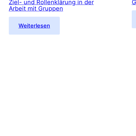
Ziel- und Rollenklärung in der
G
Arbeit mit Gruppen
:
Weiterlesen
Das
Fußballfeld
als
Methode
zur
Ziel-
und
Rollenklärung
in
der
Arbeit
mit
Gruppen