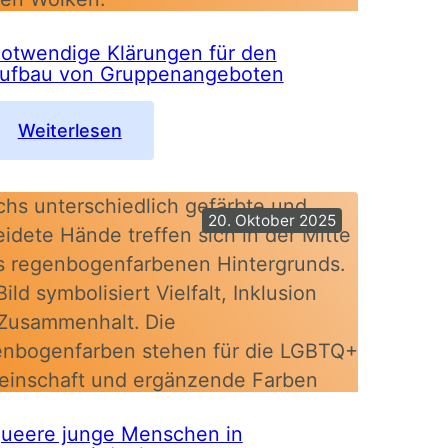
otwendige Klärungen für den
ufbau von Gruppenangeboten
:
Weiterlesen
Notwendige
Klärungen
für
20. Oktober 2025
den
Aufbau
von
Gruppenangeboten
ueere junge Menschen in