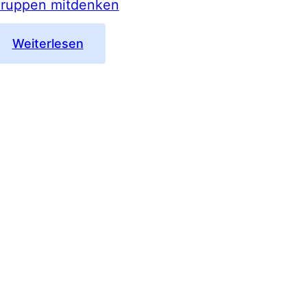
ruppen mitdenken
:
Weiterlesen
Queere
junge
Menschen
in
Gruppen
mitdenken