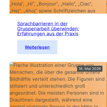
Sprachbarrieren in der
Gruppenarbeit überwinden:
Erfahrungen aus der Praxis
:
Weiterlesen
Sprachbarrieren
in
der
18. Mai 2026
Gruppenarbeit
überwinden:
Erfahrungen
aus
der
Praxis