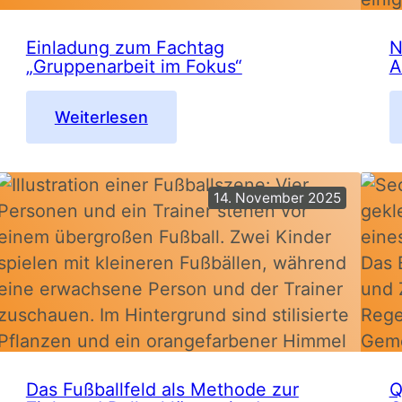
Einladung zum Fachtag
N
„Gruppenarbeit im Fokus“
A
:
Weiterlesen
Einladung
zum
Fachtag
14. November 2025
„Gruppenarbeit
im
Fokus“
Das Fußballfeld als Methode zur
Q