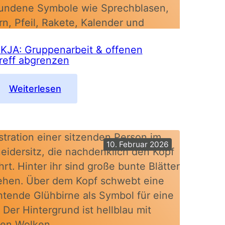
KJA: Gruppenarbeit & offenen
reff abgrenzen
:
Weiterlesen
OKJA:
Gruppenarbeit
&
offenen
10. Februar 2026
Treff
abgrenzen