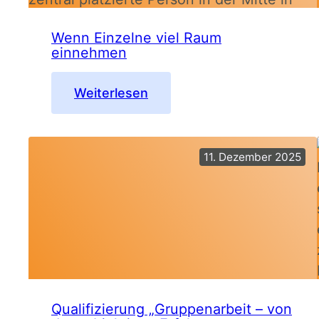
Wenn Einzelne viel Raum
einnehmen
:
Weiterlesen
Wenn
Einzelne
viel
11. Dezember 2025
Raum
einnehmen
Qualifizierung „Gruppenarbeit – von