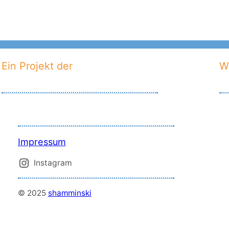
Ein Projekt der
W
Fi
n
a
n
zi
Impressum
e
rt
Instagram
a
u
© 2025
shamminski
s
L
a