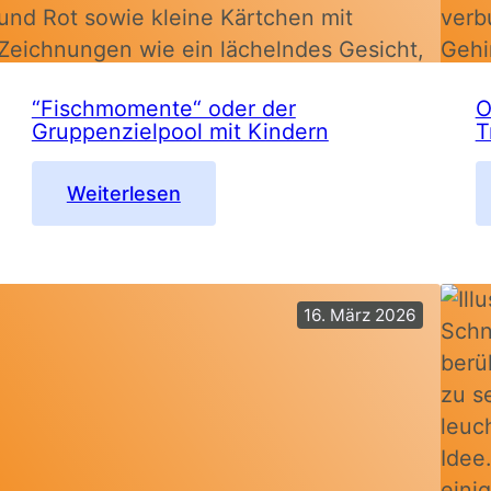
“Fischmomente“ oder der
O
Gruppenzielpool mit Kindern
T
:
Weiterlesen
“Fischmomente“
oder
der
Gruppenzielpool
16. März 2026
mit
Kindern