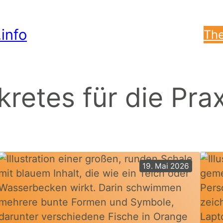
info
The
retes für die Prax
19. Mai 2026