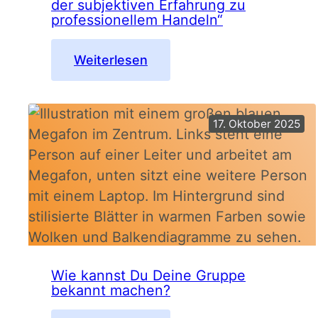
der subjektiven Erfahrung zu
professionellem Handeln“
:
Weiterlesen
Qualifizierung
„Gruppenarbeit
–
17. Oktober 2025
von
der
subjektiven
Erfahrung
zu
professionellem
Handeln“
Wie kannst Du Deine Gruppe
bekannt machen?