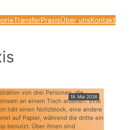
orie
Transfer
Praxis
Über uns
Kontakt
is
19. Mai 2026