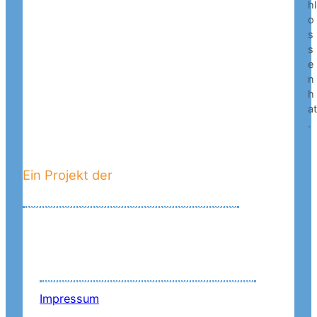
hl
o
s
s
e
n
h
a
.
Ein Projekt der
Impressum