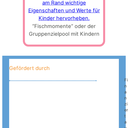
“Fischmomente“ oder der
Gruppenzielpool mit Kindern
Gefördert durch
Fi
n
a
n
zi
e
t
a
u