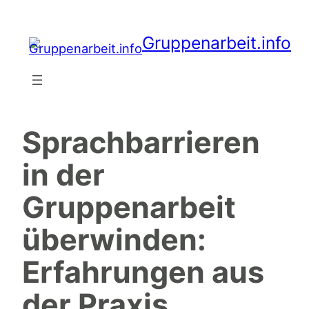
Zum
Inhalt
Gruppenarbeit.info
springen
Sprachbarrieren
in der
Gruppenarbeit
überwinden:
Erfahrungen aus
der Praxis