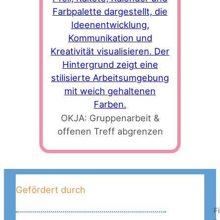
OKJA: Gruppenarbeit &
offenen Treff abgrenzen
Gefördert durch
Fi