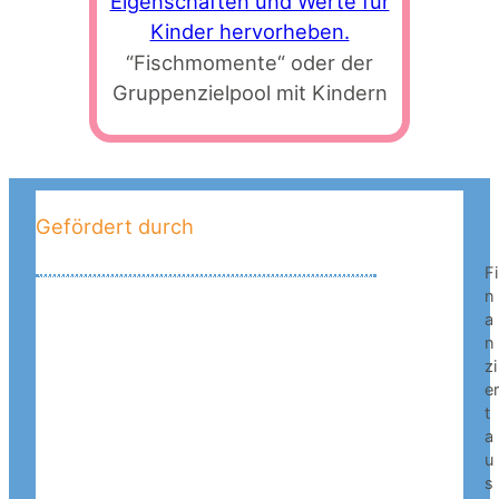
“Fischmomente“ oder der
Gruppenzielpool mit Kindern
Gefördert durch
Fi
n
a
n
zi
e
t
a
u
s