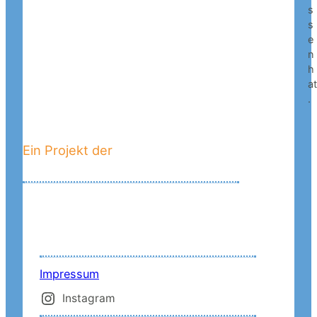
s
s
e
n
h
a
.
Ein Projekt der
Impressum
Instagram